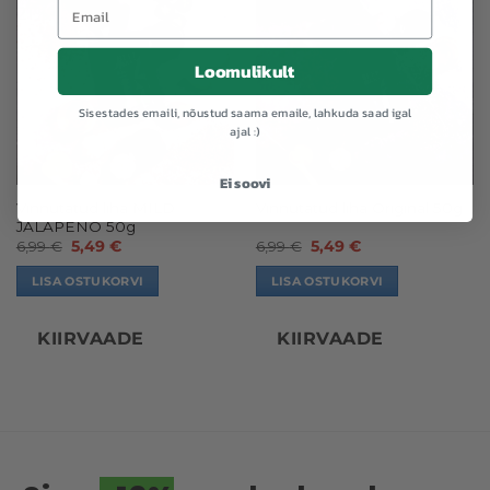
21%
21%
Loomulikult
Sisestades emaili, nõustud saama emaile, lahkuda saad igal
ajal :)
Ei soovi
Vinnutatud liha MILD
Vinnutatud liha Original 50g
JALAPENO 50g
6,99
€
5,49
€
6,99
€
5,49
€
LISA OSTUKORVI
LISA OSTUKORVI
KIIRVAADE
KIIRVAADE