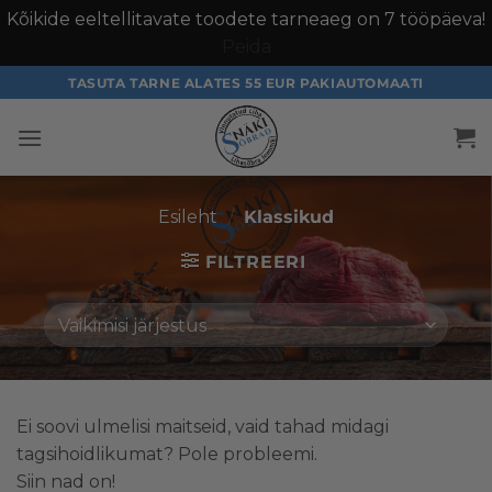
Kõikide eeltellitavate toodete tarneaeg on 7 tööpäeva!
Peida
TASUTA TARNE ALATES 55 EUR PAKIAUTOMAATI
Esileht
/
Klassikud
FILTREERI
Ei soovi ulmelisi maitseid, vaid tahad midagi
tagsihoidlikumat? Pole probleemi.
Siin nad on!