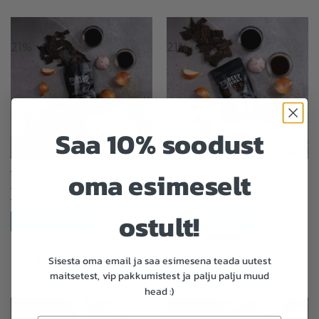
21%
21%
Saa 10% soodust
oma esimeselt
Vinnutatud liha 5PEPPER
Vinnutatud liha BEER 50g
50g
6,99
€
5,49
€
6,99
€
5,49
€
ostult!
LISA OSTUKORVI
LISA OSTUKORVI
KIIRVAADE
KIIRVAADE
Sisesta oma email ja saa esimesena teada uutest
maitsetest, vip pakkumistest ja palju palju muud
head :)