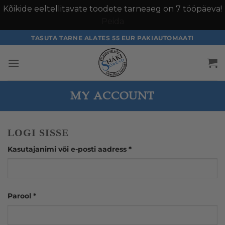
Kõikide eeltellitavate toodete tarneaeg on 7 tööpäeva!
Peida
TASUTA TARNE ALATES 55 EUR PAKIAUTOMAATI
MY ACCOUNT
LOGI SISSE
Kasutajanimi või e-posti aadress
*
Parool
*