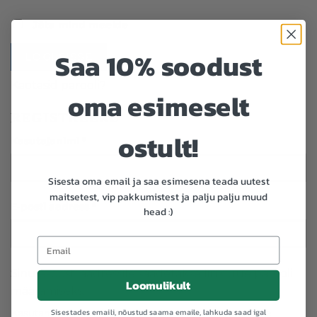
Jäta mind meelde
Saa 10% soodust
LOGI SISSE
Kaotasid parooli?
oma esimeselt
REGISTREERU
ostult!
Kasutajanimi
*
Sisesta oma email ja saa esimesena teada uutest
maitsetest, vip pakkumistest ja palju palju muud
E-posti aadress
*
head :)
Sinu e-posti aadressile saadetakse link uue parooli
Loomulikult
määramiseks.
Sisestades emaili, nõustud saama emaile, lahkuda saad igal
Kasutame Sinu isiklikke andmeid meiepoolse Teenuse