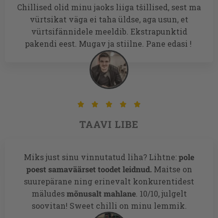
Chillised olid minu jaoks liiga tšillised, sest ma
vürtsikat väga ei taha üldse, aga usun, et
vürtsifännidele meeldib. Ekstrapunktid
pakendi eest. Mugav ja stiilne. Pane edasi !





TAAVI LIBE
Miks just sinu vinnutatud liha? Lihtne:
pole
poest samaväärset toodet leidnud.
Maitse on
suurepärane ning erinevalt konkurentidest
mäludes
mõnusalt mahlane
. 10/10, julgelt
soovitan! Sweet chilli on minu lemmik.