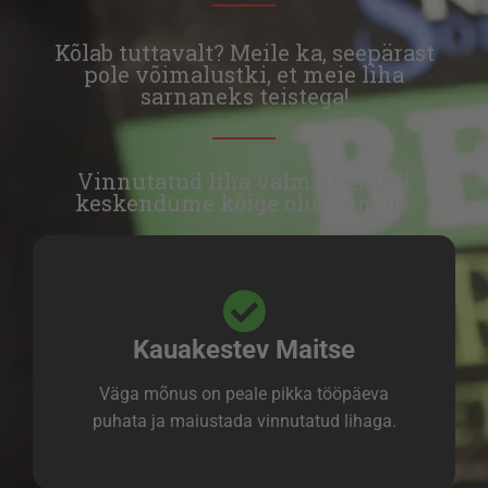
Kõlab tuttavalt? Meile ka, seepärast
pole võimalustki, et meie liha
sarnaneks teistega!
Vinnutatud liha valmistamisel
keskendume kõige olulisemale.
Kauakestev Maitse
Väga mõnus on peale pikka tööpäeva
puhata ja maiustada vinnutatud lihaga.