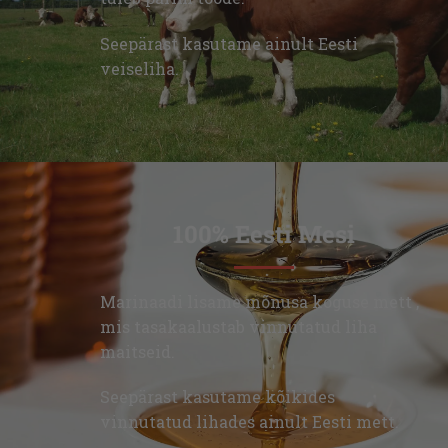
Seepärast kasutame ainult Eesti
veiseliha.
100% Eesti Mesi
Marinaadi lisame mõnusa koguse mett ,
mis tasakaalustab vinnutatud liha
maitseid.
Seepärast kasutame kõikides
vinnutatud lihades ainult Eesti mett.