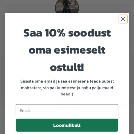
Saa 10% soodust





FAIRO VOLTS
oma esimeselt
ostult!
Eelistan just Snäkisõprade vinnutatud liha
seetõttu, et liha on
mõnusa vürtsika maitsega
ja
sõltuvust tekitav – ei saa enne pidama kui
Sisesta oma email ja saa esimesena teada uutest
kõik on otsas… ja siis tahaks veel juurde!
maitsetest, vip pakkumistest ja palju palju muud
head :)
Loomulikult




