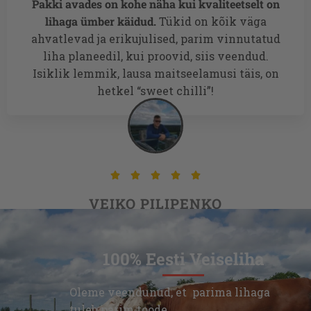
Pakki avades on kohe näha kui kvaliteetselt on
lihaga ümber käidud.
Tükid on kõik väga
ahvatlevad ja erikujulised, parim vinnutatud
liha planeedil, kui proovid, siis veendud.
Isiklik lemmik, lausa maitseelamusi täis, on
hetkel “sweet chilli”!





VEIKO PILIPENKO
100% Eesti Veiseliha
Oleme veendunud, et parima lihaga
tuleb parim toode.