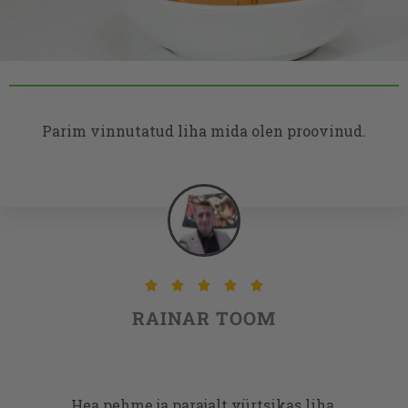
Parim vinnutatud liha mida olen proovinud.





RAINAR TOOM
Hea pehme ja parajalt vürtsikas liha.