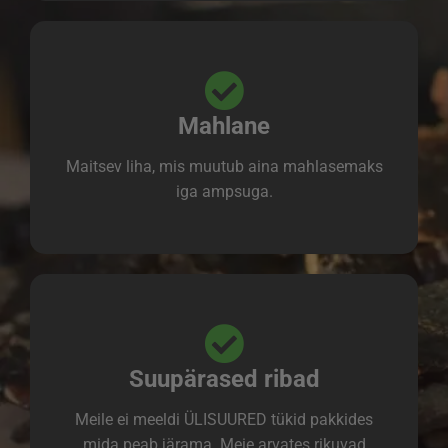
Mahlane
Maitsev liha, mis muutub aina mahlasemaks
iga ampsuga.
Suupärased ribad
Meile ei meeldi ÜLISUURED tükid pakkides
mida peab järama. Meie arvates rikuvad