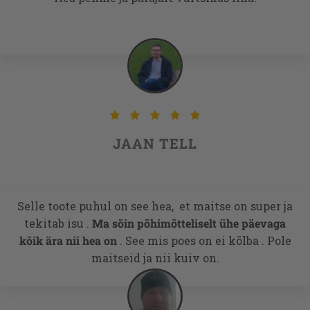





JAAN TELL
Selle toote puhul on see hea, et maitse on super ja
tekitab isu .
Ma sõin põhimõtteliselt ühe päevaga
kõik ära nii hea on
. See mis poes on ei kõlba . Pole
maitseid ja nii kuiv on.