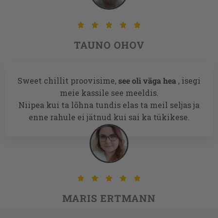





TAUNO OHOV
Sweet chillit proovisime,
see oli väga hea
, isegi
meie kassile see meeldis.
Niipea kui ta lõhna tundis elas ta meil seljas ja
enne rahule ei jätnud kui sai ka tükikese.





MARIS ERTMANN