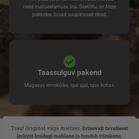
need maitseelamuse ära. Seetõttu on Meie
pakkides ilusad suupärased ribad.
Taassulguv pakend
Mugavus ennekõike. Igal ajal, igas kohas.
Tsau! Original väga maitses.
Erinevalt tavalisest
jerkyst kuidagi mahlane ja tundub värskena.